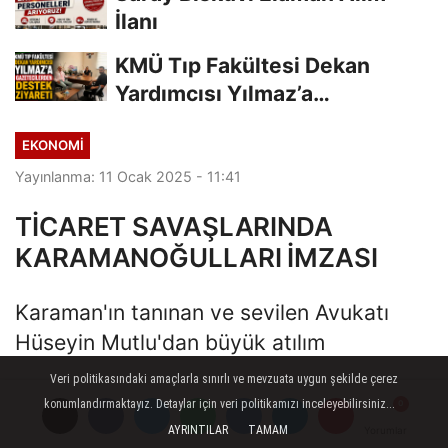
İlanı
KMÜ Tıp Fakültesi Dekan
Yardımcısı Yılmaz’a
Gazetecilerden Destek...
EKONOMI
Yayınlanma: 11 Ocak 2025 - 11:41
TİCARET SAVAŞLARINDA
KARAMANOĞULLARI İMZASI
Karaman'ın tanınan ve sevilen Avukatı
Hüseyin Mutlu'dan büyük atılım
Veri politikasındaki amaçlarla sınırlı ve mevzuata uygun şekilde çerez
11 Ocak 2025 - 11:41
EKONOMI
konumlandırmaktayız. Detaylar için veri politikamızı inceleyebilirsiniz...
AYRINTILAR
TAMAM
Yorumlar
Yorumlar
A
A