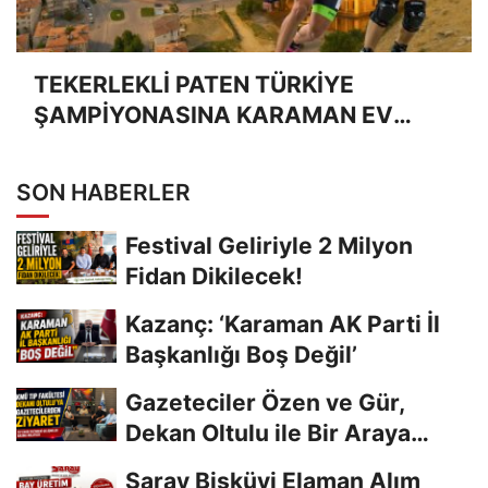
TEKERLEKLİ PATEN TÜRKİYE
ŞAMPİYONASINA KARAMAN EV
SAHİPLİĞİ YAPACAK
SON HABERLER
Festival Geliriyle 2 Milyon
Fidan Dikilecek!
Kazanç: ‘Karaman AK Parti İl
Başkanlığı Boş Değil’
Gazeteciler Özen ve Gür,
Dekan Oltulu ile Bir Araya
Geldi
Saray Bisküvi Elaman Alım