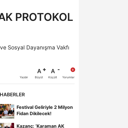
AK PROTOKOL
r ve Sosyal Dayanışma Vakfı
A
A
Büyüt
Küçült
Yazdır
Yorumlar
 HABERLER
Festival Geliriyle 2 Milyon
Fidan Dikilecek!
Kazanç: ‘Karaman AK