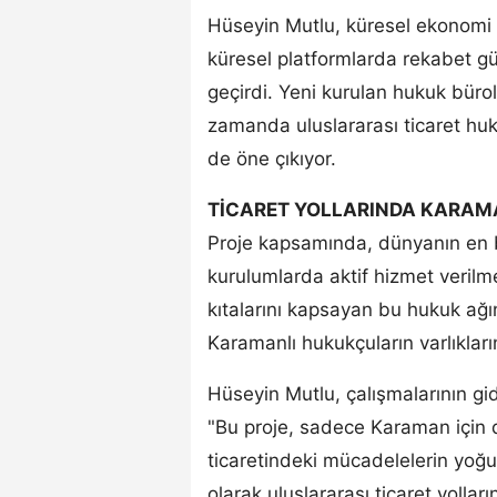
Hüseyin Mutlu, küresel ekonomi 
küresel platformlarda rekabet g
geçirdi. Yeni kurulan hukuk bürola
zamanda uluslararası ticaret huk
de öne çıkıyor.
TİCARET YOLLARINDA KARAMA
Proje kapsamında, dünyanın en b
kurulumlarda aktif hizmet verilm
kıtalarını kapsayan bu hukuk ağını
Karamanlı hukukçuların varlıkların
Hüseyin Mutlu, çalışmalarının gid
"Bu proje, sadece Karaman için d
ticaretindeki mücadelelerin yoğ
olarak uluslararası ticaret yolla