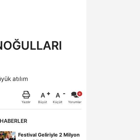
NOĞULLARI
yük atılım
A
A
Büyüt
Küçült
Yazdır
Yorumlar
 HABERLER
Festival Geliriyle 2 Milyon