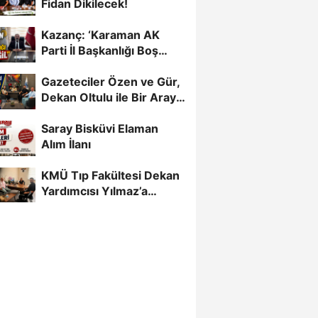
Fidan Dikilecek!
Kazanç: ‘Karaman AK
Parti İl Başkanlığı Boş
Değil’
Gazeteciler Özen ve Gür,
Dekan Oltulu ile Bir Araya
Geldi
Saray Bisküvi Elaman
Alım İlanı
KMÜ Tıp Fakültesi Dekan
Yardımcısı Yılmaz’a
Gazetecilerden Destek...