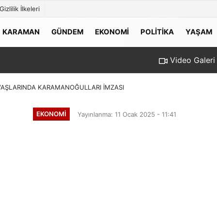
Gizlilik İlkeleri
KARAMAN
GÜNDEM
EKONOMI
POLITIKA
YAŞAM
Video Galeri
VAŞLARINDA KARAMANOĞULLARI İMZASI
EKONOMI
Yayınlanma: 11 Ocak 2025 - 11:41