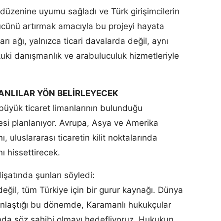
düzenine uyumu sağladı ve Türk girişimcilerin
ücünü artırmak amacıyla bu projeyi hayata
rı ağı, yalnızca ticari davalarda değil, aynı
uki danışmanlık ve arabuluculuk hizmetleriyle
NLILAR YÖN BELİRLEYECEK
üyük ticaret limanlarının bulunduğu
esi planlanıyor. Avrupa, Asya ve Amerika
, uluslararası ticaretin kilit noktalarında
ı hissettirecek.
işatında şunları söyledi:
eğil, tüm Türkiye için bir gurur kaynağı. Dünya
unlaştığı bu dönemde, Karamanlı hukukçular
rında söz sahibi olmayı hedefliyoruz. Hukukun