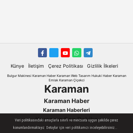
Künye
İletişim
Çerez Politikası
Gizlilik İlkeleri
Bulgur Makinesi
Karaman
Haber
Karaman Web Tasarım
Hukuki Haber
Karaman
Emlak
Karaman Çiçekci
Karaman
Karaman Haber
Karaman Haberleri
Karaman Son Dakika
Veri politikasındaki amaçlarla sınırlı ve mevzuata uygun şekilde çerez
Karaman son dakika Haberleri
konumlandırmaktayız. Detaylar için veri politikamızı inceleyebilirsiniz...