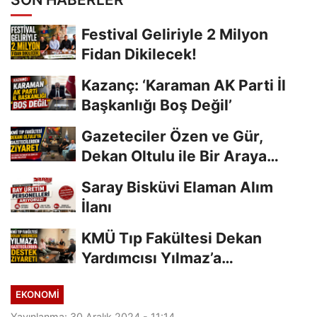
Festival Geliriyle 2 Milyon
Fidan Dikilecek!
Kazanç: ‘Karaman AK Parti İl
Başkanlığı Boş Değil’
Gazeteciler Özen ve Gür,
Dekan Oltulu ile Bir Araya
Geldi
Saray Bisküvi Elaman Alım
İlanı
KMÜ Tıp Fakültesi Dekan
Yardımcısı Yılmaz’a
Gazetecilerden Destek...
EKONOMI
Yayınlanma: 30 Aralık 2024 - 11:14