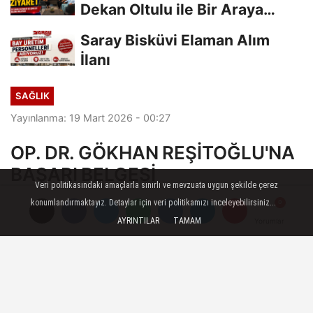
Dekan Oltulu ile Bir Araya
Geldi
Saray Bisküvi Elaman Alım
İlanı
SAĞLIK
Yayınlanma: 19 Mart 2026 - 00:27
OP. DR. GÖKHAN REŞİTOĞLU'NA
BAŞARI BELGESİ
Veri politikasındaki amaçlarla sınırlı ve mevzuata uygun şekilde çerez
konumlandırmaktayız. Detaylar için veri politikamızı inceleyebilirsiniz...
14 Mart Tıp Bayramı dolayısıyla ilimizde
AYRINTILAR
TAMAM
Yorumlar
Yorumlar
Yorumlar
görev yapan doktorlar, Vali Çiçek'in ev
sahipliğinde düzenlenen iftar programında
bir araya geldi. Programda fedakâr sağlık
çalışanlarının bayramı kutlanırken, başarılı