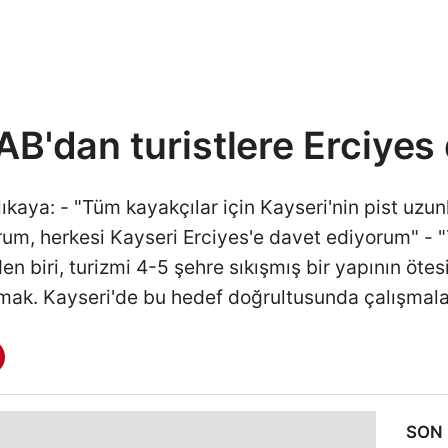
B'dan turistlere Erciyes 
aya: - "Tüm kayakçılar için Kayseri'nin pist uzunluk
, herkesi Kayseri Erciyes'e davet ediyorum" - "Tü
 biri, turizmi 4-5 şehre sıkışmış bir yapının ötes
ak. Kayseri'de bu hedef doğrultusunda çalışmala
SON