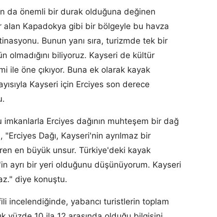
ndan da önemli bir durak olduğuna değinen
 alan Kapadokya gibi bir bölgeyle bu havza
stinasyonu. Bunun yanı sıra, turizmde tek bir
 olmadığını biliyoruz. Kayseri de kültür
mi ile öne çıkıyor. Buna ek olarak kayak
layısıyla Kayseri için Erciyes son derece
u.
imkanlarla Erciyes dağının muhteşem bir dağ
 "Erciyes Dağı, Kayseri'nin ayrılmaz bir
diren en büyük unsur. Türkiye'deki kayak
'in ayrı bir yeri olduğunu düşünüyorum. Kayseri
maz." diye konuştu.
ili incelendiğinde, yabancı turistlerin toplam
ık yüzde 10 ila 12 arasında olduğu bilgisini