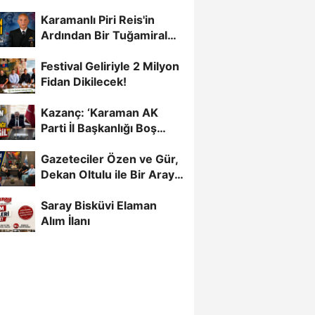
Karamanlı Piri Reis'in
Ardından Bir Tuğamiral
Daha
Festival Geliriyle 2 Milyon
Fidan Dikilecek!
Kazanç: ‘Karaman AK
Parti İl Başkanlığı Boş
Değil’
Gazeteciler Özen ve Gür,
Dekan Oltulu ile Bir Araya
Geldi
Saray Bisküvi Elaman
Alım İlanı