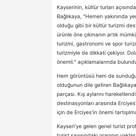
Kayserinin, kültür turları açısı
Bağlıkaya, "Hemen yakınında yer
olduğu gibi bir kültür turizmi de
ürünle öne çıkmanın artık mümkün
turizmi, gastronomi ve spor turiz
turizmiyle de dikkati çekiyor. Do
önemli." açıklamalarında bulund
Hem görüntüsü hem de sunduğu 
olduğunun dile getiren Bağlıkaya,
parçası. Kış aylarını hareketlen
destinasyonları arasında Erciyes
için de Erciyes'in önemi tartışıl
Kayseri'ye gelen genel turist prof
turist sayısındaki oranının yaklaş