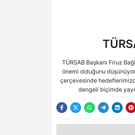
TÜRSA
TÜRSAB Başkanı Firuz Bağlık
önemi olduğunu düşünüyorum
çerçevesinde hedeflerimizden
dengeli biçimde yaym