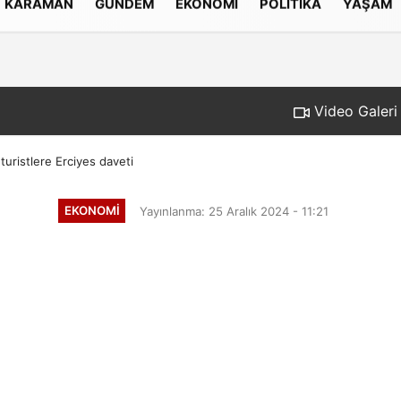
KARAMAN
GÜNDEM
EKONOMI
POLITIKA
YAŞAM
Gizlilik İlkeleri
Video Galeri
uristlere Erciyes daveti
EKONOMI
Yayınlanma: 25 Aralık 2024 - 11:21