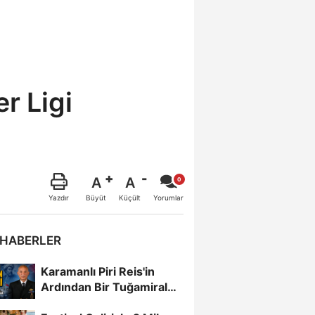
r Ligi
A
A
Büyüt
Küçült
Yazdır
Yorumlar
 HABERLER
Karamanlı Piri Reis'in
Ardından Bir Tuğamiral
Daha