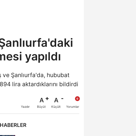
anlıurfa'daki
mesi yapıldı
ve Şanlıurfa'da, hububat
4 lira aktardıklarını bildirdi
A
A
Büyüt
Küçült
Yazdır
Yorumlar
 HABERLER