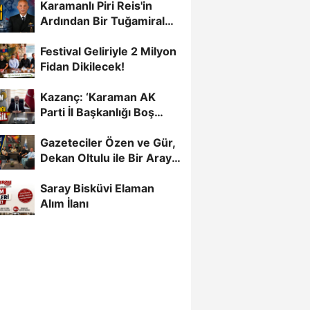
Karamanlı Piri Reis'in
Ardından Bir Tuğamiral
Daha
Festival Geliriyle 2 Milyon
Fidan Dikilecek!
Kazanç: ‘Karaman AK
Parti İl Başkanlığı Boş
Değil’
Gazeteciler Özen ve Gür,
Dekan Oltulu ile Bir Araya
Geldi
Saray Bisküvi Elaman
Alım İlanı