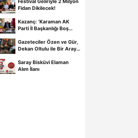
Festival Geliriyle 2 Milyon
Fidan Dikilecek!
Kazanç: ‘Karaman AK
Parti İl Başkanlığı Boş
Değil’
Gazeteciler Özen ve Gür,
Dekan Oltulu ile Bir Araya
Geldi
Saray Bisküvi Elaman
Alım İlanı