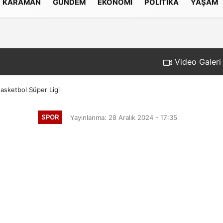
KARAMAN
GÜNDEM
EKONOMI
POLITIKA
YAŞAM
Gizlilik İlkeleri
Video Galeri
Basketbol Süper Ligi
SPOR
Yayınlanma: 28 Aralık 2024 - 17:35