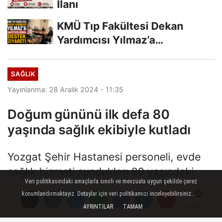
İlanı
KMÜ Tıp Fakültesi Dekan
Yardımcısı Yılmaz’a
Gazetecilerden Destek...
SAĞLIK
Yayınlanma: 28 Aralık 2024 - 11:35
Doğum gününü ilk defa 80
yaşında sağlık ekibiyle kutladı
Yozgat Şehir Hastanesi personeli, evde
sağlık hizmeti sundukları 80 yaşındaki
Veri politikasındaki amaçlarla sınırlı ve mevzuata uygun şekilde çerez
Mahmut Atmaca'yı, sürpriz doğum günü
konumlandırmaktayız. Detaylar için veri politikamızı inceleyebilirsiniz...
kutlamasıyla sevindirdi
AYRINTILAR
TAMAM
Yorumlar
Yorumlar
Yorumlar