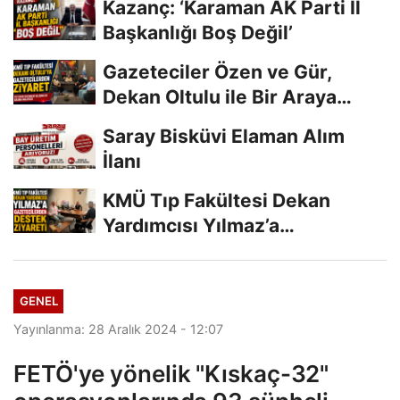
Kazanç: ‘Karaman AK Parti İl
Başkanlığı Boş Değil’
Gazeteciler Özen ve Gür,
Dekan Oltulu ile Bir Araya
Geldi
Saray Bisküvi Elaman Alım
İlanı
KMÜ Tıp Fakültesi Dekan
Yardımcısı Yılmaz’a
Gazetecilerden Destek...
GENEL
Yayınlanma: 28 Aralık 2024 - 12:07
FETÖ'ye yönelik "Kıskaç-32"