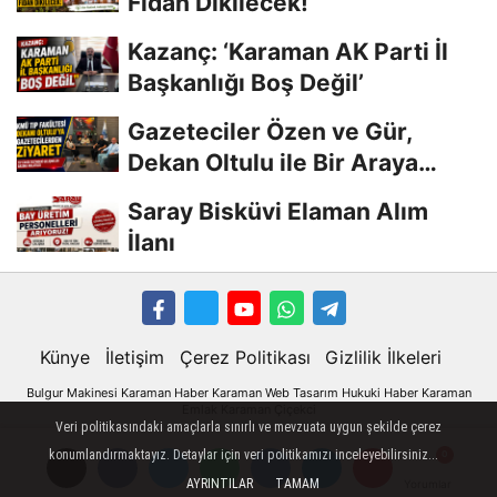
Fidan Dikilecek!
Kazanç: ‘Karaman AK Parti İl
Başkanlığı Boş Değil’
Gazeteciler Özen ve Gür,
Dekan Oltulu ile Bir Araya
Geldi
Saray Bisküvi Elaman Alım
İlanı
Künye
İletişim
Çerez Politikası
Gizlilik İlkeleri
Bulgur Makinesi
Karaman
Haber
Karaman Web Tasarım
Hukuki Haber
Karaman
Emlak
Karaman Çiçekci
Karaman
Veri politikasındaki amaçlarla sınırlı ve mevzuata uygun şekilde çerez
konumlandırmaktayız. Detaylar için veri politikamızı inceleyebilirsiniz...
Karaman Haber
AYRINTILAR
TAMAM
Yorumlar
Yorumlar