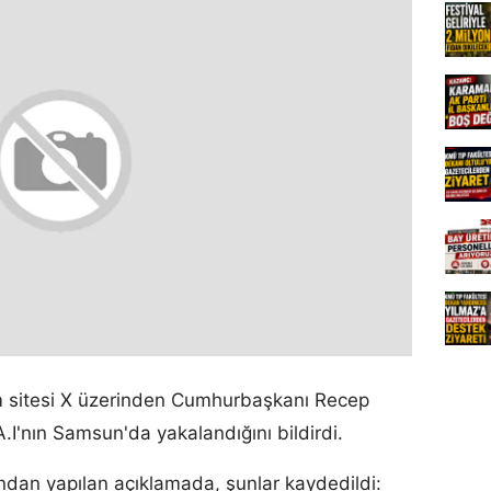
şım sitesi X üzerinden Cumhurbaşkanı Recep
I'nın Samsun'da yakalandığını bildirdi.
dan yapılan açıklamada, şunlar kaydedildi: