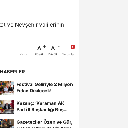
t ve Nevşehir valilerinin
A
A
Büyüt
Küçült
Yazdır
Yorumlar
 HABERLER
Festival Geliriyle 2 Milyon
Fidan Dikilecek!
Kazanç: ‘Karaman AK
Parti İl Başkanlığı Boş
Değil’
Gazeteciler Özen ve Gür,