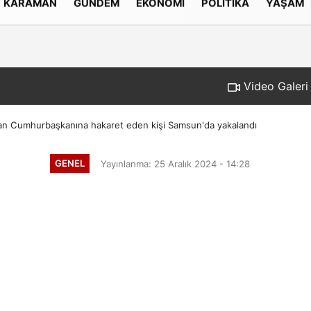
KARAMAN
GÜNDEM
EKONOMI
POLITIKA
YAŞAM
Gizlilik İlkeleri
Video Galeri
n Cumhurbaşkanına hakaret eden kişi Samsun'da yakalandı
GENEL
Yayınlanma: 25 Aralık 2024 - 14:28