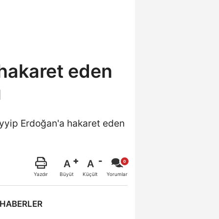
hakaret eden
ı
ayyip Erdoğan'a hakaret eden
A
A
Büyüt
Küçült
Yazdır
Yorumlar
 HABERLER