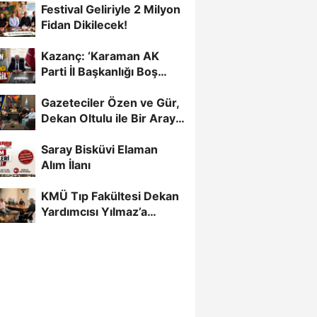
Festival Geliriyle 2 Milyon
Fidan Dikilecek!
Kazanç: ‘Karaman AK
Parti İl Başkanlığı Boş
Değil’
Gazeteciler Özen ve Gür,
Dekan Oltulu ile Bir Araya
Geldi
Saray Bisküvi Elaman
Alım İlanı
KMÜ Tıp Fakültesi Dekan
Yardımcısı Yılmaz’a
Gazetecilerden Destek...