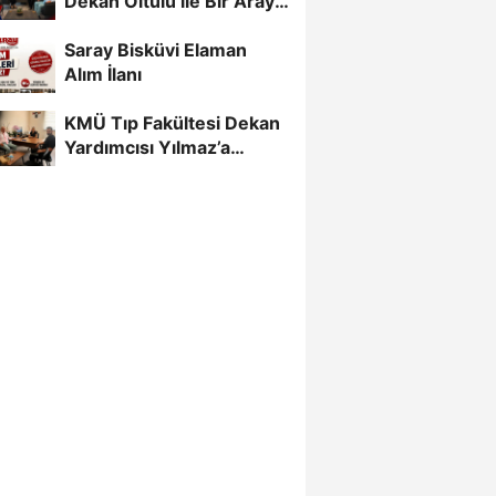
Dekan Oltulu ile Bir Araya
Geldi
Saray Bisküvi Elaman
Alım İlanı
KMÜ Tıp Fakültesi Dekan
Yardımcısı Yılmaz’a
Gazetecilerden Destek...