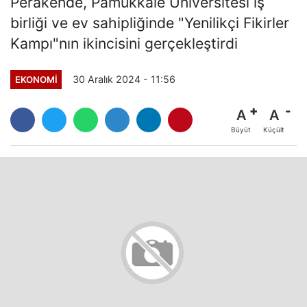
Perakende, Pamukkale Üniversitesi iş
birliği ve ev sahipliğinde "Yenilikçi Fikirler
Kampı"nın ikincisini gerçekleştirdi
30 Aralık 2024 - 11:56
EKONOMI
A
A
Büyüt
Küçült