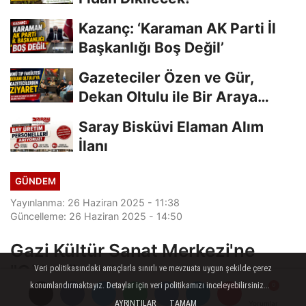
Kazanç: ‘Karaman AK Parti İl
Başkanlığı Boş Değil’
Gazeteciler Özen ve Gür,
Dekan Oltulu ile Bir Araya
Geldi
Saray Bisküvi Elaman Alım
İlanı
GÜNDEM
Yayınlanma: 26 Haziran 2025 - 11:38
Güncelleme: 26 Haziran 2025 - 14:50
Gazi Kültür Sanat Merkezi'ne
"Çökmüşler"
Veri politikasındaki amaçlarla sınırlı ve mevzuata uygun şekilde çerez
konumlandırmaktayız. Detaylar için veri politikamızı inceleyebilirsiniz...
AYRINTILAR
TAMAM
Yorumlar
Yorumlar
Yorumlar