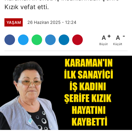
Kızık vefat etti.
26 Haziran 2025 - 12:24
YAŞAM
A
A
Büyüt
Küçült