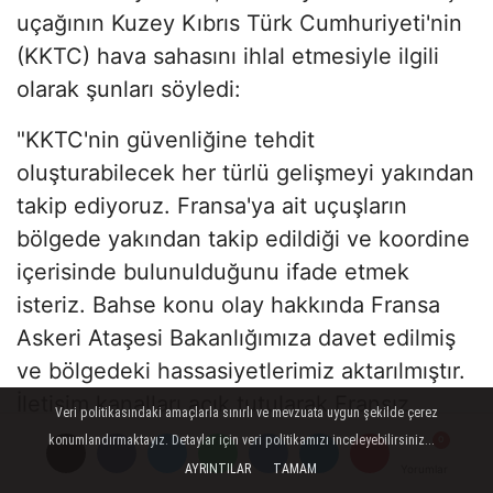
uçağının Kuzey Kıbrıs Türk Cumhuriyeti'nin
(KKTC) hava sahasını ihlal etmesiyle ilgili
olarak şunları söyledi:
"KKTC'nin güvenliğine tehdit
oluşturabilecek her türlü gelişmeyi yakından
takip ediyoruz. Fransa'ya ait uçuşların
bölgede yakından takip edildiği ve koordine
içerisinde bulunulduğunu ifade etmek
isteriz. Bahse konu olay hakkında Fransa
Askeri Ataşesi Bakanlığımıza davet edilmiş
ve bölgedeki hassasiyetlerimiz aktarılmıştır.
İletişim kanalları açık tutularak Fransız
Veri politikasındaki amaçlarla sınırlı ve mevzuata uygun şekilde çerez
muhataplarımızla gerekli değerlendirme
konumlandırmaktayız. Detaylar için veri politikamızı inceleyebilirsiniz...
yapılmaktadır. Uluslararası hukuka aykırı
AYRINTILAR
TAMAM
Yorumlar
Yorumlar