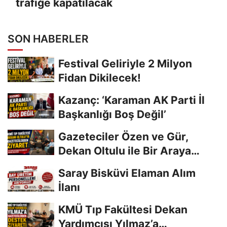
trafiğe kapatılacak
SON HABERLER
Festival Geliriyle 2 Milyon
Fidan Dikilecek!
Kazanç: ‘Karaman AK Parti İl
Başkanlığı Boş Değil’
Gazeteciler Özen ve Gür,
Dekan Oltulu ile Bir Araya
Geldi
Saray Bisküvi Elaman Alım
İlanı
KMÜ Tıp Fakültesi Dekan
Yardımcısı Yılmaz’a