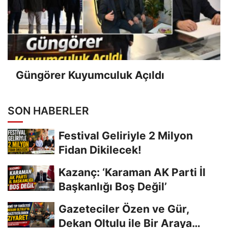
Güngörer Kuyumculuk Açıldı
SON HABERLER
Festival Geliriyle 2 Milyon
Fidan Dikilecek!
Kazanç: ‘Karaman AK Parti İl
Başkanlığı Boş Değil’
Gazeteciler Özen ve Gür,
Dekan Oltulu ile Bir Araya