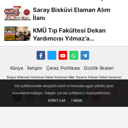
Geldi
Saray Bisküvi Elaman Alım
İlanı
KMÜ Tıp Fakültesi Dekan
Yardımcısı Yılmaz’a
Gazetecilerden Destek...
Künye
İletişim
Çerez Politikası
Gizlilik İlkeleri
Bulgur Makinesi
Karaman
Haber
Karaman Web Tasarım
Hukuki Haber
Karaman
Emlak
Karaman Çiçekci
Karaman
Veri politikasındaki amaçlarla sınırlı ve mevzuata uygun şekilde çerez
konumlandırmaktayız. Detaylar için veri politikamızı inceleyebilirsiniz...
Karaman Haber
AYRINTILAR
TAMAM
Yorumlar
Yorumlar
Karaman Haberleri
Karaman Son Dakika
Karaman son dakika Haberleri