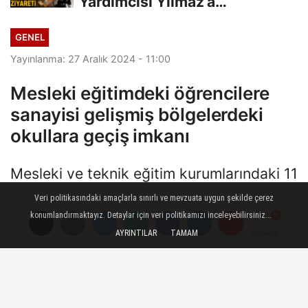
Yardımcısı Yılmaz’a
Gazetecilerden Destek...
GENEL
Yayınlanma: 27 Aralık 2024 - 11:00
Mesleki eğitimdeki öğrencilere
sanayisi gelişmiş bölgelerdeki
okullara geçiş imkanı
Mesleki ve teknik eğitim kurumlarındaki 11
Veri politikasındaki amaçlarla sınırlı ve mevzuata uygun şekilde çerez
27 Aralık 2024 - 11:00
GENEL
konumlandırmaktayız. Detaylar için veri politikamızı inceleyebilirsiniz...
AYRINTILAR
TAMAM
Yorumlar
Yorumlar
A
A
Büyüt
Küçült