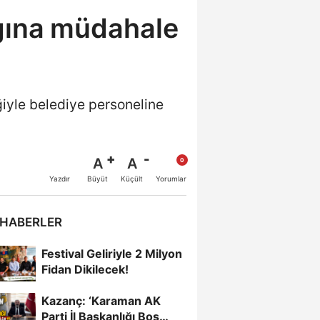
gına müdahale
iğiyle belediye personeline
A
A
Büyüt
Küçült
Yazdır
Yorumlar
 HABERLER
Festival Geliriyle 2 Milyon
Fidan Dikilecek!
Kazanç: ‘Karaman AK
Parti İl Başkanlığı Boş