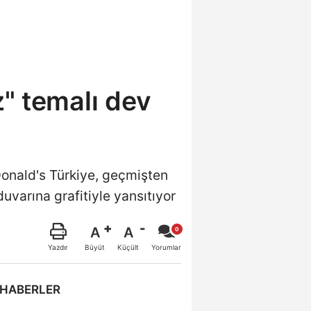
" temalı dev
cDonald's Türkiye, geçmişten
uvarına grafitiyle yansıtıyor
A
A
Büyüt
Küçült
Yazdır
Yorumlar
 HABERLER