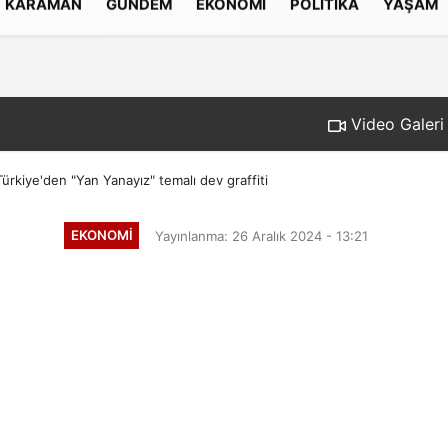
KARAMAN
GÜNDEM
EKONOMI
POLITIKA
YAŞAM
Gizlilik İlkeleri
Video Galeri
rkiye'den "Yan Yanayız" temalı dev graffiti
EKONOMI
Yayınlanma: 26 Aralık 2024 - 13:21