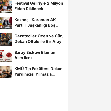
Festival Geliriyle 2 Milyon
Fidan Dikilecek!
Kazanç: ‘Karaman AK
Parti İl Başkanlığı Boş
Değil’
Gazeteciler Özen ve Gür,
Dekan Oltulu ile Bir Araya
Geldi
Saray Bisküvi Elaman
Alım İlanı
KMÜ Tıp Fakültesi Dekan
Yardımcısı Yılmaz’a
Gazetecilerden Destek...