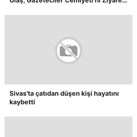
Ulaş, Gazeteciler Cemiyeti’ni Ziyaret
Etti
Sivas'ta çatıdan düşen kişi hayatını
kaybetti