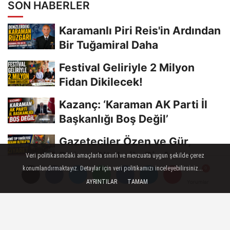
SON HABERLER
Karamanlı Piri Reis'in Ardından
Bir Tuğamiral Daha
Festival Geliriyle 2 Milyon
Fidan Dikilecek!
Kazanç: ‘Karaman AK Parti İl
Başkanlığı Boş Değil’
Gazeteciler Özen ve Gür,
Dekan Oltulu ile Bir Araya
Veri politikasındaki amaçlarla sınırlı ve mevzuata uygun şekilde çerez
Geldi
konumlandırmaktayız. Detaylar için veri politikamızı inceleyebilirsiniz...
Saray Bisküvi Elaman Alım
AYRINTILAR
TAMAM
Yorumlar
Yorumlar
İlanı