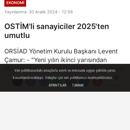
EKONOMI
Yayınlanma: 30 Aralık 2024 - 12:56
OSTİM'li sanayiciler 2025'ten
umutlu
ORSİAD Yönetim Kurulu Başkanı Levent
Çamur: - "Yeni yılın ikinci yarısından
itibaren daha uygun maliyetle finansmana
Veri politikasındaki amaçlarla sınırlı ve mevzuata uygun şekilde çerez
erişebileceğimizi, kur ve enflasyon
konumlandırmaktayız. Detaylar için veri politikamızı inceleyebilirsiniz...
arasındaki farkın eskisi gibi olmayacağını,
AYRINTILAR
TAMAM
Yorumlar
Yorumlar
faiz düştükçe kur artışının başlayacağını
öngörüyoruz"
30 Aralık 2024 - 12:56
EKONOMI