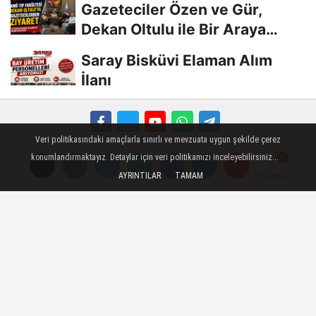
Gazeteciler Özen ve Gür,
Dekan Oltulu ile Bir Araya
Geldi
Saray Bisküvi Elaman Alım
İlanı
Veri politikasındaki amaçlarla sınırlı ve mevzuata uygun şekilde çerez
Künye
İletişim
Çerez Politikası
Gizlilik İlkeleri
konumlandırmaktayız. Detaylar için veri politikamızı inceleyebilirsiniz...
Bulgur Makinesi
Karaman
Haber
Karaman Web Tasarım
Hukuki Haber
Karaman
AYRINTILAR
TAMAM
Yorumlar
Yorumlar
Emlak
Karaman Çiçekci
Karaman
Karaman Haber
Karaman Haberleri
Karaman Son Dakika
Karaman son dakika Haberleri
Karamandan haberler