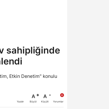
v sahipliğinde
lendi
tim, Etkin Denetim" konulu
A
A
Büyüt
Küçült
Yazdır
Yorumlar