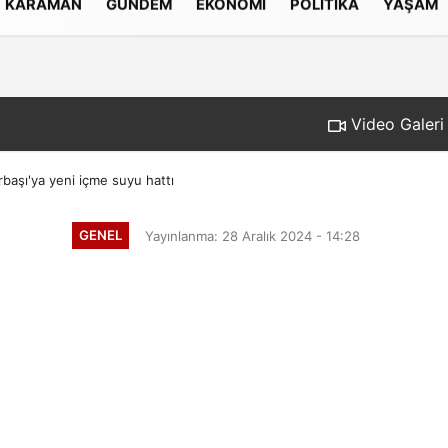
KARAMAN
GÜNDEM
EKONOMI
POLITIKA
YAŞAM
Gizlilik İlkeleri
Video Galeri
başı'ya yeni içme suyu hattı
GENEL
Yayınlanma: 28 Aralık 2024 - 14:28