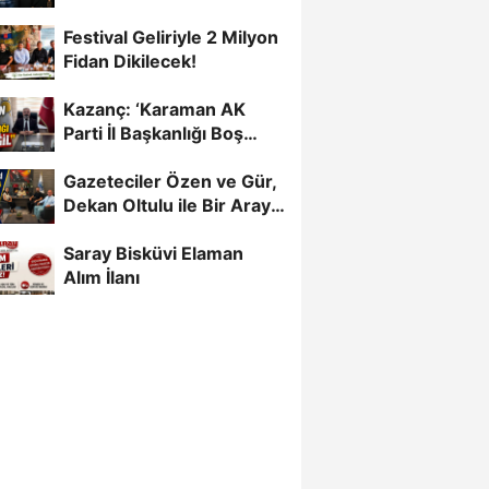
Daha
Festival Geliriyle 2 Milyon
Fidan Dikilecek!
Kazanç: ‘Karaman AK
Parti İl Başkanlığı Boş
Değil’
Gazeteciler Özen ve Gür,
Dekan Oltulu ile Bir Araya
Geldi
Saray Bisküvi Elaman
Alım İlanı