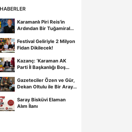
 HABERLER
Karamanlı Piri Reis'in
Ardından Bir Tuğamiral
Daha
Festival Geliriyle 2 Milyon
Fidan Dikilecek!
Kazanç: ‘Karaman AK
Parti İl Başkanlığı Boş
Değil’
Gazeteciler Özen ve Gür,
Dekan Oltulu ile Bir Araya
Geldi
Saray Bisküvi Elaman
Alım İlanı