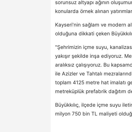
sorunsuz altyapı ağının oluşumu
konularda örnek alınan yatırımları
Kayseri'nin sağlam ve modern al
olduğuna dikkati çeken Büyükkılıç
"Şehrimizin içme suyu, kanaliza
yakışır şekilde inşa ediyoruz. Mev
aralıksız çalışıyoruz. Bu kapsamd
ile Azizler ve Tahtalı mezralarınd
toplam 4125 metre hat imalatı ge
metreküplük prefabrik dağıtım de
Büyükkılıç, ilçede içme suyu ileti
milyon 750 bin TL maliyeti olduğ