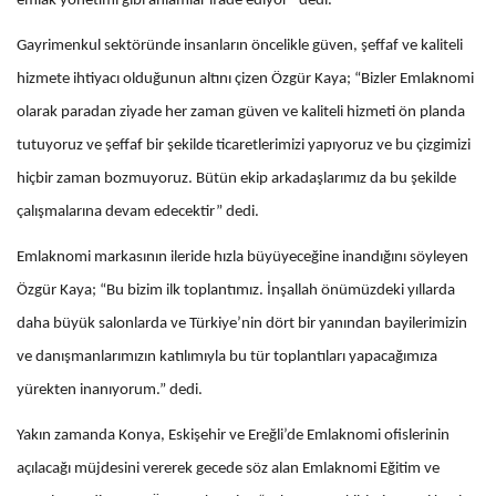
emlak yönetimi gibi anlamlar ifade ediyor” dedi.
Gayrimenkul sektöründe insanların öncelikle güven, şeffaf ve kaliteli
hizmete ihtiyacı olduğunun altını çizen Özgür Kaya; “Bizler Emlaknomi
olarak paradan ziyade her zaman güven ve kaliteli hizmeti ön planda
tutuyoruz ve şeffaf bir şekilde ticaretlerimizi yapıyoruz ve bu çizgimizi
hiçbir zaman bozmuyoruz. Bütün ekip arkadaşlarımız da bu şekilde
çalışmalarına devam edecektir” dedi.
Emlaknomi markasının ileride hızla büyüyeceğine inandığını söyleyen
Özgür Kaya; “Bu bizim ilk toplantımız. İnşallah önümüzdeki yıllarda
daha büyük salonlarda ve Türkiye’nin dört bir yanından bayilerimizin
ve danışmanlarımızın katılımıyla bu tür toplantıları yapacağımıza
yürekten inanıyorum.” dedi.
Yakın zamanda Konya, Eskişehir ve Ereğli’de Emlaknomi ofislerinin
açılacağı müjdesini vererek gecede söz alan Emlaknomi Eğitim ve