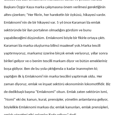
Başkanı Özgür Kaya marka çalışmasına önem verilmesi gerektiğinin
altını çizerken; “Her fikrin, her hareketin bir öyküsü, hikayesi vardır.
Emlaknomi’nin de bir hikayesi var. 5 yıl önce Karaman’da emlak
sektöründe bir ilan portalının olmadığını gördüm ve bunu
yapabileceğimi düşündüm. Emlaknomi böyle bir fikirle ortaya çıktı.
Karaman’da marka oluşturma bilinci maalesef yok.Marka tescili
yaptırmıyoruz, markamız üzerine birçok emek veriyoruz, yıllar sonra
birileri geliyor ve o benim tescilli markam diyor ve bütün emekleriniz
boşa gidiyor. Ben de bu yola çıktığımda o kadar inanmıştım ki;
yaptığım ilk iş Emlaknomi’nin marka tescilini yaptırmak oldu. Her
zaman diyoruz, emlak ve inşaat sektörü ekonominin lokomotifidir. Biz
de dedikbaşlı başına “Emlaknomi” olsun. Emlak zaten sektörün ismi,
“Nomi” eki de; kanun, kural, prensipler, yönetim anlamlarına geliyor,
böylelikle Emlaknomi markası da; emlak kanunları, emlak prensipleri,