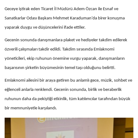
Geceye iştirak eden Ticaret İl Müdürü Adem Özcan ile Esnaf ve
Sanatkarlar Odası Başkanı Mehmet Karaduman’da birer konuşma
yaparak duygu ve düşüncelerini ifade ettiler.
Gecenin sonunda danışmanlara plaket ve hediyeler takdim edilerek
özverili çalışmaları takdir edildi. Takdim sırasında Emlaknomi
yöneticileri, ekip ruhunun önemine vurgu yaparak, danışmanların
başarısının şirketin büyümesinin temel taşı olduğunu belirtti.
Emlaknomi ailesini bir araya getiren bu anlamlı gece, müzik, sohbet ve
eğlenceli anlarla renklendi. Gecenin sonunda, birlik ve beraberlik
ruhunun daha da pekiştiği etkinlik, tüm katılımcılar tarafından büyük
bir memnuniyetle karşılandı.