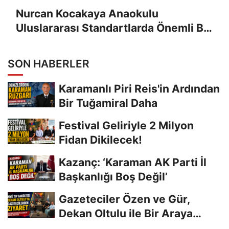
Nurcan Kocakaya Anaokulu
Uluslararası Standartlarda Önemli Bir
Başarıya İmza Attı
SON HABERLER
Karamanlı Piri Reis'in Ardından
Bir Tuğamiral Daha
Festival Geliriyle 2 Milyon
Fidan Dikilecek!
Kazanç: ‘Karaman AK Parti İl
Başkanlığı Boş Değil’
Gazeteciler Özen ve Gür,
Dekan Oltulu ile Bir Araya
Geldi