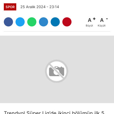
25 Aralık 2024 - 23:14
SPOR
A
A
Büyüt
Küçült
Trendyol Süper Lig'de ikinci bölümün ilk 5