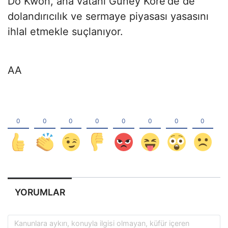
Do Kwon, ana vatanı Güney Kore'de de
dolandırıcılık ve sermaye piyasası yasasını
ihlal etmekle suçlanıyor.
AA
YORUMLAR