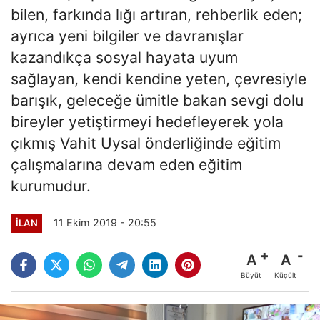
bilen, farkında lığı artıran, rehberlik eden;
ayrıca yeni bilgiler ve davranışlar
kazandıkça sosyal hayata uyum
sağlayan, kendi kendine yeten, çevresiyle
barışık, geleceğe ümitle bakan sevgi dolu
bireyler yetiştirmeyi hedefleyerek yola
çıkmış Vahit Uysal önderliğinde eğitim
çalışmalarına devam eden eğitim
kurumudur.
11 Ekim 2019 - 20:55
İLAN
A
A
Büyüt
Küçült