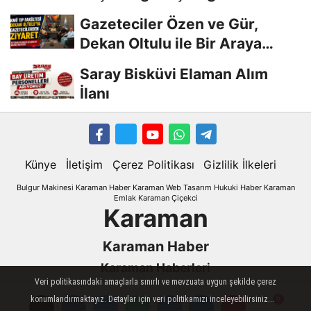
Gazeteciler Özen ve Gür,
Dekan Oltulu ile Bir Araya
Geldi
Saray Bisküvi Elaman Alım
İlanı
Künye
İletişim
Çerez Politikası
Gizlilik İlkeleri
Bulgur Makinesi
Karaman
Haber
Karaman Web Tasarım
Hukuki Haber
Karaman
Emlak
Karaman Çiçekci
Karaman
Karaman Haber
Karaman Haberleri
Veri politikasındaki amaçlarla sınırlı ve mevzuata uygun şekilde çerez
Karaman Son Dakika
konumlandırmaktayız. Detaylar için veri politikamızı inceleyebilirsiniz...
Karaman son dakika Haberleri