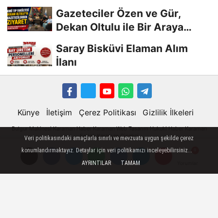
Gazeteciler Özen ve Gür,
Dekan Oltulu ile Bir Araya
Geldi
Saray Bisküvi Elaman Alım
İlanı
Künye
İletişim
Çerez Politikası
Gizlilik İlkeleri
Bulgur Makinesi
Karaman
Haber
Karaman Web Tasarım
Hukuki Haber
Karaman
Emlak
Karaman Çiçekci
Veri politikasındaki amaçlarla sınırlı ve mevzuata uygun şekilde çerez
Karaman
konumlandırmaktayız. Detaylar için veri politikamızı inceleyebilirsiniz...
AYRINTILAR
TAMAM
Yorumlar
Yorumlar
Karaman Haber
Karaman Haberleri
Karaman Son Dakika
Karaman son dakika Haberleri