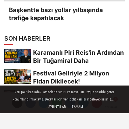
Başkentte bazı yollar yılbaşında
trafiğe kapatılacak
SON HABERLER
Karamanlı Piri Reis'in Ardından
Bir Tuğamiral Daha
Festival Geliriyle 2 Milyon
Fidan Dikilecek!
Veri politikasındaki amaçlarla sınırlı ve mevzuata uygun şekilde çerez
Kazanç: ‘Karaman AK Parti İl
konumlandırmaktayız. Detaylar için veri politikamızı inceleyebilirsiniz...
Başkanlığı Boş Değil’
AYRINTILAR
TAMAM
Yorumlar
Yorumlar
Gazeteciler Özen ve Gür,
Dekan Oltulu ile Bir Araya