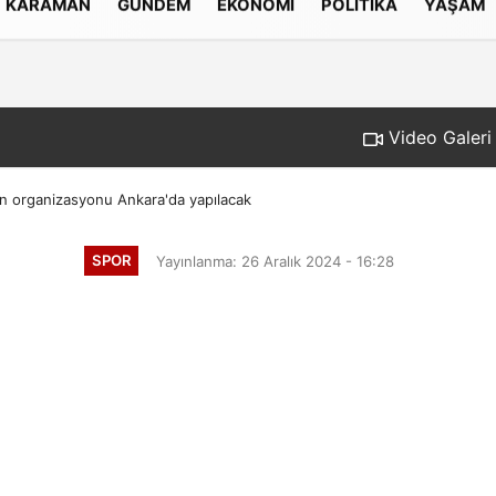
KARAMAN
GÜNDEM
EKONOMI
POLITIKA
YAŞAM
Gizlilik İlkeleri
Video Galeri
on organizasyonu Ankara'da yapılacak
SPOR
Yayınlanma: 26 Aralık 2024 - 16:28