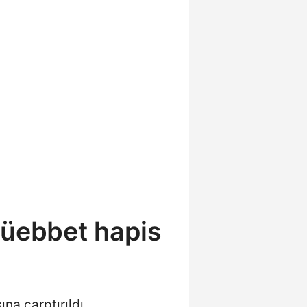
müebbet hapis
na çarptırıldı