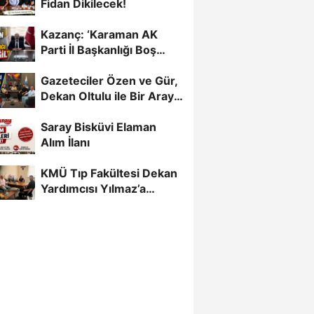
Fidan Dikilecek!
Kazanç: ‘Karaman AK
Parti İl Başkanlığı Boş
Değil’
Gazeteciler Özen ve Gür,
Dekan Oltulu ile Bir Araya
Geldi
Saray Bisküvi Elaman
Alım İlanı
KMÜ Tıp Fakültesi Dekan
Yardımcısı Yılmaz’a
Gazetecilerden Destek...