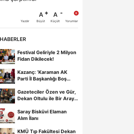
A
A
Büyüt
Küçült
Yazdır
Yorumlar
 HABERLER
Festival Geliriyle 2 Milyon
Fidan Dikilecek!
Kazanç: ‘Karaman AK
Parti İl Başkanlığı Boş
Değil’
Gazeteciler Özen ve Gür,
Dekan Oltulu ile Bir Araya
Geldi
Saray Bisküvi Elaman
Alım İlanı
KMÜ Tıp Fakültesi Dekan