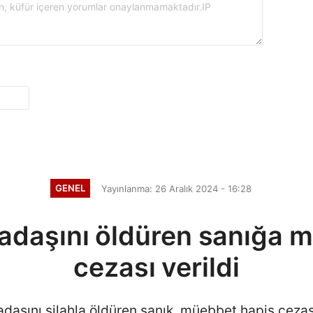
GENEL
Yayınlanma: 26 Aralık 2024 - 16:28
adaşını öldüren sanığa 
cezası verildi
daşını silahla öldüren sanık, müebbet hapis cezası