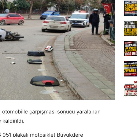
de otomobille çarpışması sonucu yaralanan
kaldırıldı.
B 051 plakalı motosiklet Büyükdere