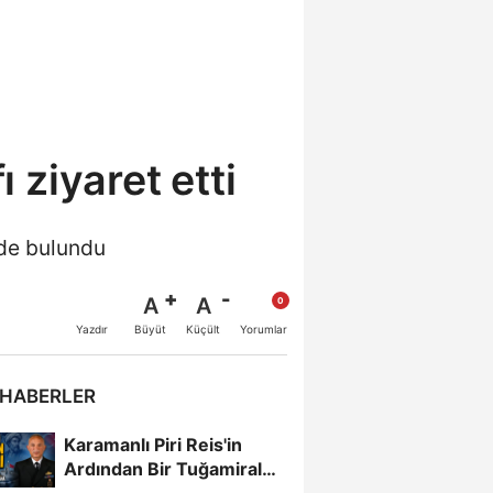
ziyaret etti
nde bulundu
A
A
Büyüt
Küçült
Yazdır
Yorumlar
 HABERLER
Karamanlı Piri Reis'in
Ardından Bir Tuğamiral