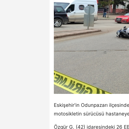
Eskişehir'in Odunpazarı ilçesin
motosikletin sürücüsü hastaneye 
Özgür G. (42) idaresindeki 26 E