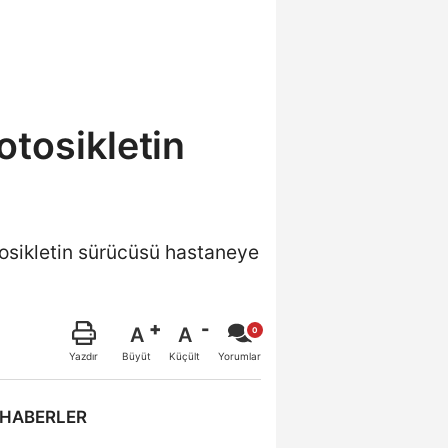
otosikletin
osikletin sürücüsü hastaneye
A
A
Büyüt
Küçült
Yazdır
Yorumlar
 HABERLER