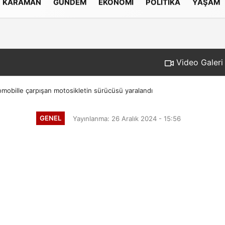
KARAMAN
GÜNDEM
EKONOMI
POLITIKA
YAŞAM
Gizlilik İlkeleri
Video Galeri
omobille çarpışan motosikletin sürücüsü yaralandı
GENEL
Yayınlanma: 26 Aralık 2024 - 15:56