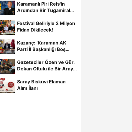
Karamanlı Piri Reis'in
Ardından Bir Tuğamiral
Daha
Festival Geliriyle 2 Milyon
Fidan Dikilecek!
Kazanç: ‘Karaman AK
Parti İl Başkanlığı Boş
Değil’
Gazeteciler Özen ve Gür,
Dekan Oltulu ile Bir Araya
Geldi
Saray Bisküvi Elaman
Alım İlanı