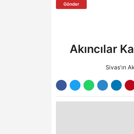
Gönder
Akıncılar K
Sivas'ın A