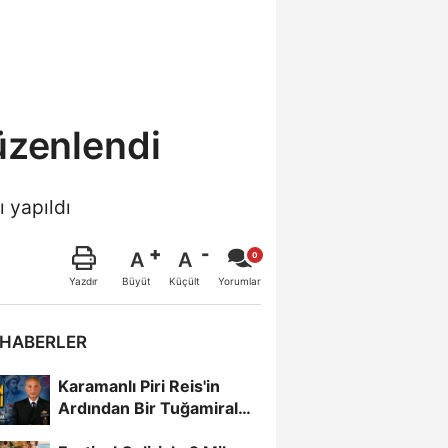
üzenlendi
 yapıldı
A
A
Büyüt
Küçült
Yazdır
Yorumlar
 HABERLER
Karamanlı Piri Reis'in
Ardından Bir Tuğamiral
Daha