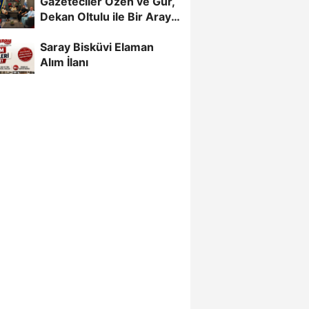
Gazeteciler Özen ve Gür,
Dekan Oltulu ile Bir Araya
Geldi
Saray Bisküvi Elaman
Alım İlanı