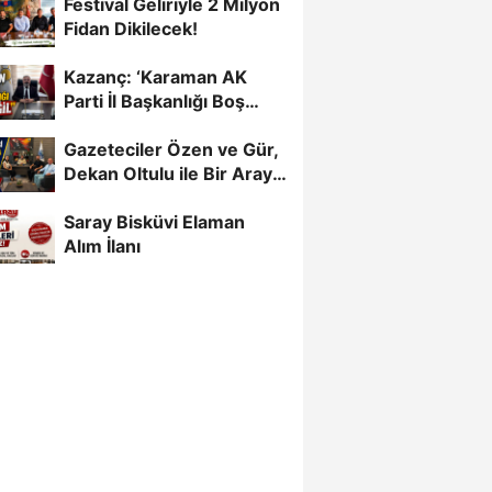
Festival Geliriyle 2 Milyon
Fidan Dikilecek!
Kazanç: ‘Karaman AK
Parti İl Başkanlığı Boş
Değil’
Gazeteciler Özen ve Gür,
Dekan Oltulu ile Bir Araya
Geldi
Saray Bisküvi Elaman
Alım İlanı