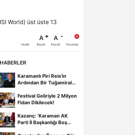
SI World) üst üste 13
A
A
Büyüt
Küçült
Yazdır
Yorumlar
 HABERLER
Karamanlı Piri Reis'in
Ardından Bir Tuğamiral
Daha
Festival Geliriyle 2 Milyon
Fidan Dikilecek!
Kazanç: ‘Karaman AK
Parti İl Başkanlığı Boş
Değil’