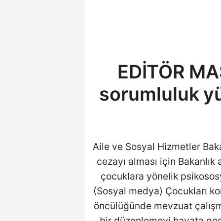
EDİTÖR MAS
sorumluluk y
Aile ve Sosyal Hizmetler Baka
cezayı alması için Bakanlık
çocuklara yönelik psikososy
(Sosyal medya) Çocukları ko
öncülüğünde mevzuat çalışma
bir düzenlemeyi hayata geç