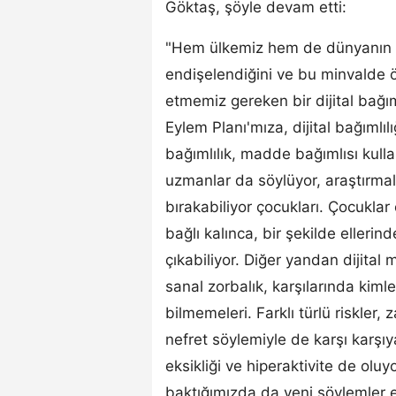
Göktaş, şöyle devam etti:
"Hem ülkemiz hem de dünyanın fa
endişelendiğini ve bu minvalde ö
etmemiz gereken bir dijital bağım
Eylem Planı'mıza, dijital bağımlılığ
bağımlılık, madde bağımlısı kulla
uzmanlar da söylüyor, araştırma
bırakabiliyor çocukları. Çocukla
bağlı kalınca, bir şekilde ellerin
çıkabiliyor. Diğer yandan dijital
sanal zorbalık, karşılarında kiml
bilmemeleri. Farklı türlü riskler, z
nefret söylemiyle de karşı karşı
eksikliği ve hiperaktivite de olu
baktığımızda da yeni söylemler 