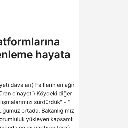
tformlarına
enleme hayata
ti davaları) Faillerin en ağır
üran cinayeti) Köydeki diğer
lışmalarımızı sürdürdük" - "
duğumuz ortada. Bakanlığımız
sorumluluk yükleyen kapsamlı
manda cezai yaptırım tarafı