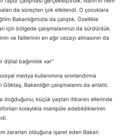
ir rapor çalışması gerçekleştirdik. Narin'in hem
aları da süreçten çok etkilendi. O çocuklara
ğitim Bakanlığımızla da çalıştık. Özellikle
arı için bölgede çalışmalarımızı da sürdürdük.
erinin ve faillerinin en ağır cezayı almasının da
ijital bağımlılık var"
 sosyal medya kullanımına sınırlandırma
n Göktaş, Bakanlığın çalışmalarını da anlattı.
ya doğduğunu, küçük yaştan itibaren ellerinde
elefonları kolaylıkla manipüle edebildiklerinin
di.
em zararları olduğuna işaret eden Bakan