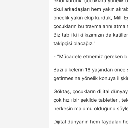
ekibi kurduk, çocuklara yönelik b
okul arkadaşları hem yakın akrab
öncelik yakın ekip kurduk, Milli E
çocukların bu travmalarını atmal
Biz tabii ki iki kızımızın da katill
takipçisi olacağız."
- "Mücadele etmemiz gereken bir d
Bazı ülkelerin 16 yaşından önce
getirmesine yönelik konuya ilişki
Göktaş, çocukların dijital dünya
çok hızlı bir şekilde tabletleri, t
herkesin malumu olduğunu söyle
Dijital dünyanın hem faydaları h