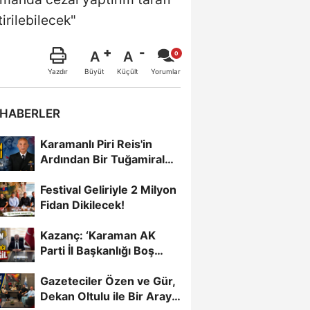
irilebilecek"
A
A
Büyüt
Küçült
Yazdır
Yorumlar
 HABERLER
Karamanlı Piri Reis'in
Ardından Bir Tuğamiral
Daha
Festival Geliriyle 2 Milyon
Fidan Dikilecek!
Kazanç: ‘Karaman AK
Parti İl Başkanlığı Boş
Değil’
Gazeteciler Özen ve Gür,
Dekan Oltulu ile Bir Araya