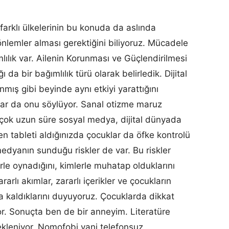
rklı ülkelerinin bu konuda da aslında
nlemler alması gerektiğini biliyoruz. Mücadele
lılık var. Ailenin Korunması ve Güçlendirilmesi
ı da bir bağımlılık türü olarak belirledik. Dijital
nmış gibi beyinde aynı etkiyi yarattığını
lar da onu söylüyor. Sanal otizme maruz
r çok uzun süre sosyal medya, dijital dünyada
den tableti aldığınızda çocuklar da öfke kontrolü
 medyanın sunduğu riskler de var. Bu riskler
erle oynadığını, kimlerle muhatap olduklarını
ararlı akımlar, zararlı içerikler ve çocukların
ya kaldıklarını duyuyoruz. Çocuklarda dikkat
yor. Sonuçta ben de bir anneyim. Literatüre
ekleniyor. Nomofobi yani telefonsuz