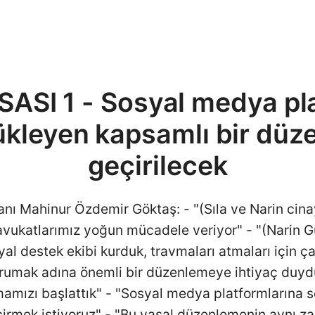
ASI 1 - Sosyal medya pla
ükleyen kapsamlı bir düz
geçirilecek
nı Mahinur Özdemir Göktaş: - "(Sıla ve Narin cinaye
 avukatlarımız yoğun mücadele veriyor" - "(Narin G
al destek ekibi kurduk, travmaları atmaları için ça
rumak adına önemli bir düzenlemeye ihtiyaç duy
mızı başlattık" - "Sosyal medya platformlarına 
irmek istiyoruz" - "Bu yasal düzenlemenin aynı za