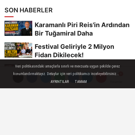
SON HABERLER
Karamanlı Piri Reis'in Ardından
Bir Tuğamiral Daha
Festival Geliriyle 2 Milyon
Fidan Dikilecek!
Veri politikasındaki amaçlarla sınırlı ve mevzuata uygun şekilde çerez
Kazanç: ‘Karaman AK Parti İl
konumlandırmaktayız. Detaylar için veri politikamızı inceleyebilirsiniz...
Başkanlığı Boş Değil’
AYRINTILAR
TAMAM
Yorumlar
Yorumlar
Gazeteciler Özen ve Gür,
Dekan Oltulu ile Bir Araya
Geldi
Saray Bisküvi Elaman Alım
İlanı