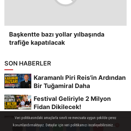
Başkentte bazı yollar yılbaşında
trafiğe kapatılacak
SON HABERLER
Karamanlı Piri Reis'in Ardından
Bir Tuğamiral Daha
Festival Geliriyle 2 Milyon
Fidan Dikilecek!
Veri politikasındaki amaçlarla sınırlı ve mevzuata uygun şekilde çerez
Kazanç: ‘Karaman AK Parti İl
konumlandırmaktayız. Detaylar için veri politikamızı inceleyebilirsiniz...
Başkanlığı Boş Değil’