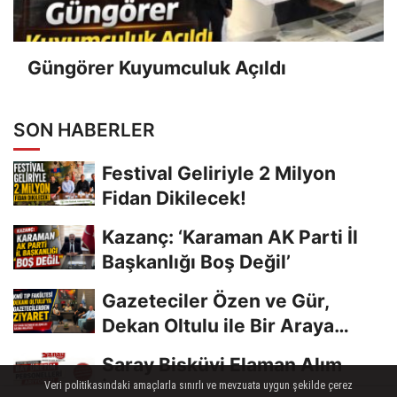
Güngörer Kuyumculuk Açıldı
SON HABERLER
Festival Geliriyle 2 Milyon
Fidan Dikilecek!
Kazanç: ‘Karaman AK Parti İl
Başkanlığı Boş Değil’
Gazeteciler Özen ve Gür,
Dekan Oltulu ile Bir Araya
Geldi
Saray Bisküvi Elaman Alım
İlanı
Veri politikasındaki amaçlarla sınırlı ve mevzuata uygun şekilde çerez