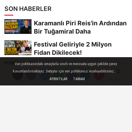
SON HABERLER
Karamanlı Piri Reis'in Ardından
Bir Tuğamiral Daha
Festival Geliriyle 2 Milyon
Fidan Dikilecek!
Veri politikasındaki amaçlarla sınırlı ve mevzuata uygun şekilde çerez
Kazanç: ‘Karaman AK Parti İl
konumlandırmaktayız. Detaylar için veri politikamızı inceleyebilirsiniz...
Başkanlığı Boş Değil’
AYRINTILAR
TAMAM
Yorumlar
Yorumlar
Gazeteciler Özen ve Gür,
Dekan Oltulu ile Bir Araya
Geldi
Saray Bisküvi Elaman Alım
İlanı