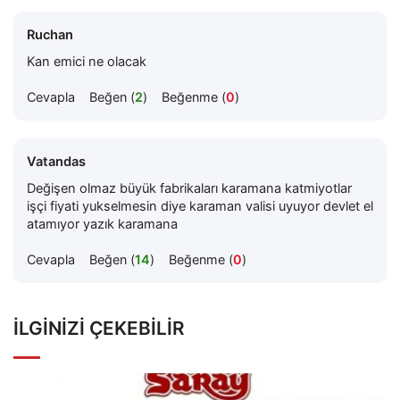
Ruchan
Kan emici ne olacak
Cevapla
Beğen (
2
)
Beğenme (
0
)
Vatandas
Değişen olmaz büyük fabrikaları karamana katmiyotlar
işçi fiyati yukselmesin diye karaman valisi uyuyor devlet el
atamıyor yazık karamana
Cevapla
Beğen (
14
)
Beğenme (
0
)
İLGINIZI ÇEKEBILIR