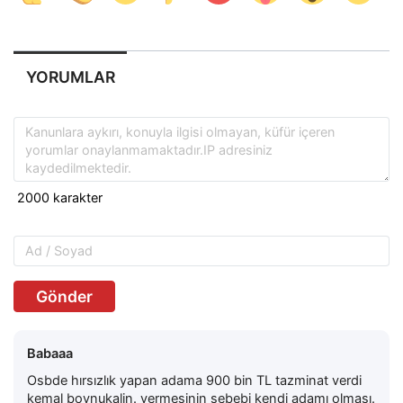
YORUMLAR
Gönder
Babaaa
Osbde hırsızlık yapan adama 900 bin TL tazminat verdi
kemal boynukalin. vermesinin sebebi kendi adamı olması.