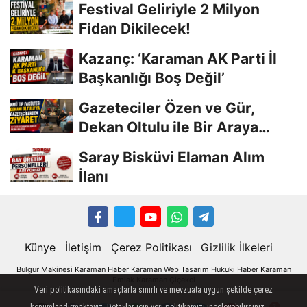
Festival Geliriyle 2 Milyon
Fidan Dikilecek!
Kazanç: ‘Karaman AK Parti İl
Başkanlığı Boş Değil’
Gazeteciler Özen ve Gür,
Dekan Oltulu ile Bir Araya
Geldi
Saray Bisküvi Elaman Alım
İlanı
Künye
İletişim
Çerez Politikası
Gizlilik İlkeleri
Bulgur Makinesi
Karaman
Haber
Karaman Web Tasarım
Hukuki Haber
Karaman
Emlak
Karaman Çiçekci
Karaman
Veri politikasındaki amaçlarla sınırlı ve mevzuata uygun şekilde çerez