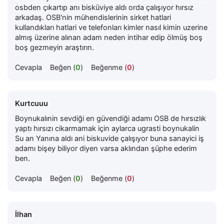
osbden çıkartıp anı bisküviye aldı orda çalışıyor hırsız
arkadaş. OSB'nin mühendislerinin sirket hatlari
kullandıkları hatlari ve telefonları kimler nasıl kimin uzerine
almış üzerine alınan adam neden intihar edip ölmüş boş
boş gezmeyin araştırın.
Cevapla
Beğen (
0
)
Beğenme (
0
)
Kurtcuuu
Boynukalınin sevdiği en güvendiği adamı OSB de hırsızlık
yaptı hırsızı cikarmamak için aylarca ugrasti boynukalin
Su an Yanına aldı ani biskuvide çalışıyor buna sanayici iş
adamı bişey biliyor diyen varsa aklından şüphe ederim
ben.
Cevapla
Beğen (
0
)
Beğenme (
0
)
İlhan