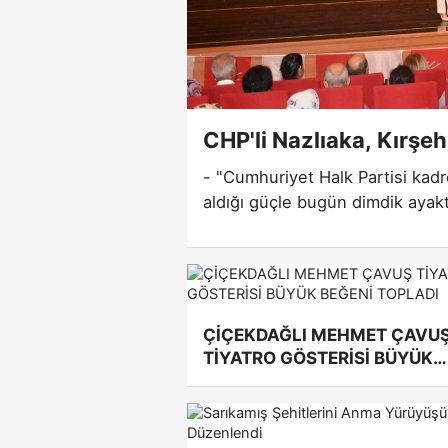
CHP'li Nazlıaka, Kırşehi
- "Cumhuriyet Halk Partisi kadro
aldığı güçle bugün dimdik ayak
ÇİÇEKDAĞLI MEHMET ÇAVU
TİYATRO GÖSTERİSİ BÜYÜK
BEĞENİ TOPLADI