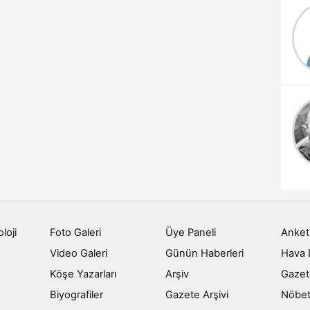
DİKKAT
DR Aslıhan GÜLEL
Güneş Işığının Zararlı
Etkileri
Fatih Bircan
Bilgi Teknolojileri ve
Etkin Kullanımı
loji
Foto Galeri
Üye Paneli
Anket
Video Galeri
Günün Haberleri
Hava
Köşe Yazarları
Arşiv
Gazet
Biyografiler
Gazete Arşivi
Nöbet