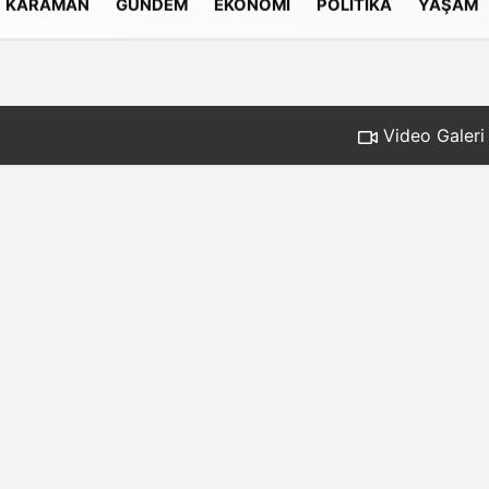
KARAMAN
GÜNDEM
EKONOMI
POLITIKA
YAŞAM
Gizlilik İlkeleri
Video Galeri