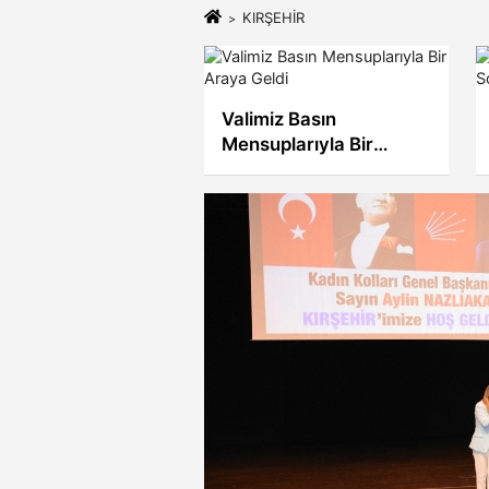
KIRŞEHİR
 Valimizin “Çalışan
Valimiz Basın
eciler Günü”
Mensuplarıyla Bir
ı
Araya Geldi