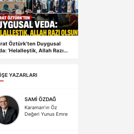
rat Öztürk’ten Duygusal
a: ‘Helalleştik, Allah Razı
sun’
ÖŞE YAZARLARI
SAMİ ÖZDAĞ
Mustaf
KAĞNIC
Karaman'ın Öz
Değeri Yunus Emre
Doğa ve