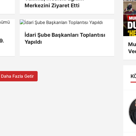
Merkezini Ziyaret Etti
İdari Şube Başkanları Toplantısı
9.
Yapıldı
Mu
Ved
Ol
K
Daha Fazla Getir
Uzm.Dr. Mehmet
Sekan YURDAKUL
YAZ AYLARINDA
BÖCEK
ISIRMALARINA