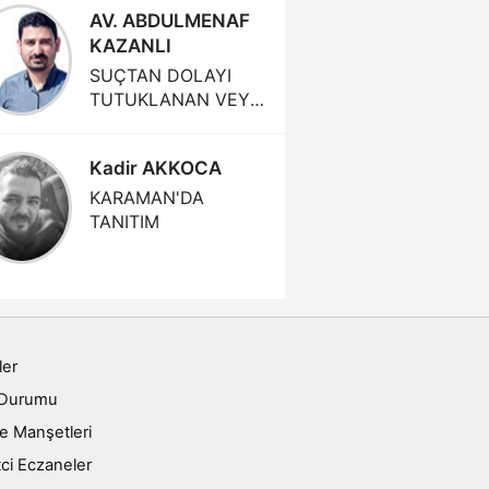
AV. ABDULMENAF
Hasan 
KAZANLI
ŞANLI
SUÇTAN DOLAYI
İSYAN
TUTUKLANAN VEYA
HÜKÜM GİYEN BİR
İŞÇİ KIDEM
Kadir AKKOCA
Av. Erd
TAZMİNATINA HAK
KAZANABİLİR Mİ?
KARAMAN'DA
ÖNLEYİ
TANITIM
ler
 Durumu
e Manşetleri
ci Eczaneler