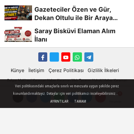
Gazeteciler Özen ve Gür,
Dekan Oltulu ile Bir Araya
Geldi
Saray Bisküvi Elaman Alım
İlanı
Künye
İletişim
Çerez Politikası
Gizlilik İlkeleri
Bulgur Makinesi
Karaman
Haber
Karaman Web Tasarım
Hukuki Haber
Karaman
Emlak
Karaman Çiçekci
Veri politikasındaki amaçlarla sınırlı ve mevzuata uygun şekilde çerez
Karaman
konumlandırmaktayız. Detaylar için veri politikamızı inceleyebilirsiniz...
AYRINTILAR
TAMAM
Yorumlar
Yorumlar
Karaman Haber
Karaman Haberleri
Karaman Son Dakika
Karaman son dakika Haberleri