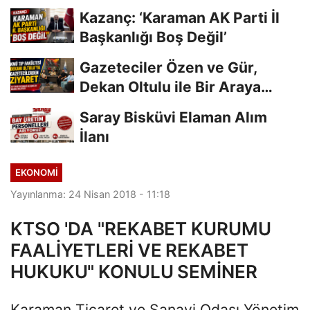
Kazanç: ‘Karaman AK Parti İl
Başkanlığı Boş Değil’
Gazeteciler Özen ve Gür,
Dekan Oltulu ile Bir Araya
Geldi
Saray Bisküvi Elaman Alım
İlanı
EKONOMI
Yayınlanma: 24 Nisan 2018 - 11:18
KTSO 'DA "REKABET KURUMU
FAALİYETLERİ VE REKABET
HUKUKU" KONULU SEMİNER
Karaman Ticaret ve Sanayi Odası Yönetim